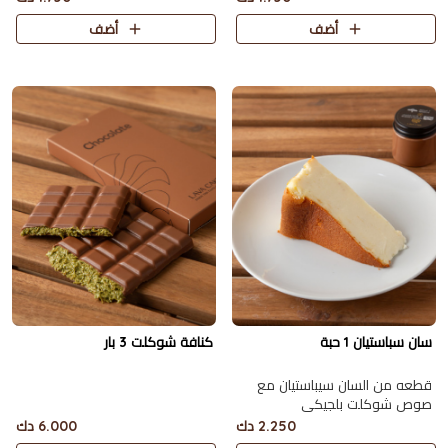
أضف
أضف
سان سباستيان 1 حبة
كنافة شوكلت 3 بار
قطعه من السان سيباستيان مع
صوص شوكلت بلجيكي
2.250 دك
6.000 دك