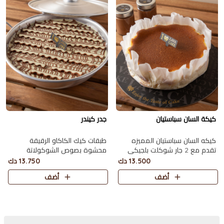
كيكة السان سباستيان
جدر كيندر
كيكه السان سباستيان المميزه
طبقات كيك الكاكاو الرقيقة
تقدم مع 2 جار شوكلت بلجيكي
محشوة بصوص الشوكولاتة
تكفي 10 اشخاص.
والكيندر ومغطاة بحبات الكيندر
13.500 دك
13.750 دك
يكفي 10 أشخاص.
أضف
أضف