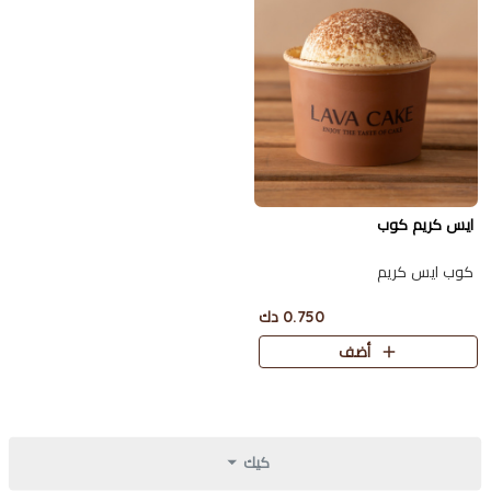
ايس كريم كوب
كوب ايس كريم
0.750 دك
أضف
كيك