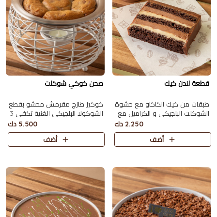
قطعة لندن كيك
صحن كوكي شوكلت
طبقات من كيك الكاكاو مع حشوة
كوكيز طازج مقرمش محشو بقطع
الشوكلت البلجيكي و الكراميل مع
الشوكولا البلجيكي الغنية تكفي 3
صوص الكاكاو
اشخاص
2.250 دك
5.500 دك
أضف
أضف