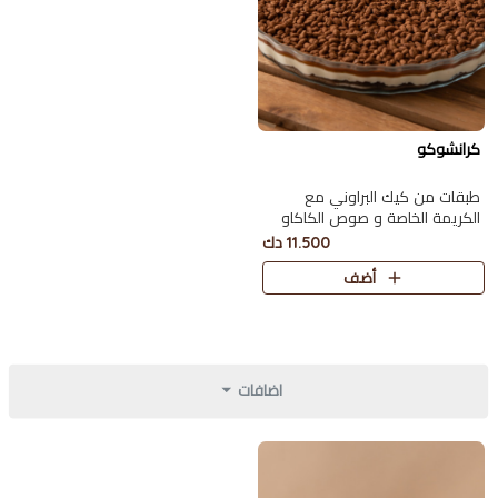
كرانشوكو
طبقات من كيك البراوني مع
الكريمة الخاصة و صوص الكاكاو
البلجيكي اللذيذ مع سولتد كراميل
11.500 دك
أضف
اضافات