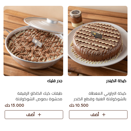
كيكة الكيندر
جدر فليك
كيكة البراوني المغطاة
طبقات كيك الكاكاو الرقيقة
بالشوكولاتة الغنية وقطع الكندر
محشوة بصوص الشوكولاتة
تقدّم مع عبوة من الشوكلت ميلك
ومغطاة بقطع الفليك يكفي 10
10.500 دك
13.000 دك
ووايت تكفي 8 أشخاص.
أشخاص.
أضف
أضف