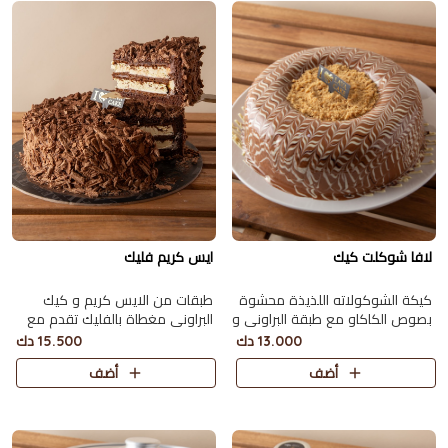
لافا شوكلت كيك
ايس كريم فليك
كيكة الشوكولاته اللذيذة محشوة
طبقات من الايس كريم و كيك
بصوص الكاكاو مع طبقة البراوني و
البراوني مغطاة بالفليك تقدم مع
بسكويت الدايجستف تكفي 9
جار كاكاو تكفي 8 اشخاص.
13.000 دك
15.500 دك
اشخاص
أضف
أضف