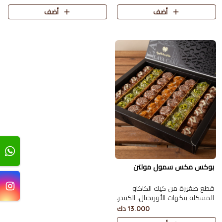
الغنية.
أضف
أضف
بوكس مكس سمول مولتن
قطع صغيرة من كيك الكاكاو
المشكلة بنكهات الأوريجنال، الكيندر،
البستاشيو، واللوتس 42 حبة.
13.000 دك