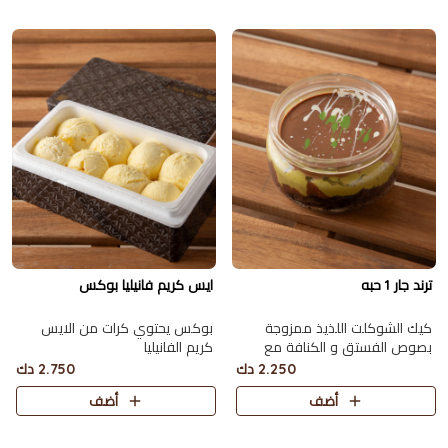
ترند جار 1 حبه
ايس كريم فانيليا بوكس
كيك الشوكلت اللذيذ ممزوجة
بوكس يحتوي كرات من الايس
بصوص الفستق و الكنافة مع
كريم الفانيليا
الطحينة و صوص الشوكولاته
2.250 دك
2.750 دك
أضف
أضف