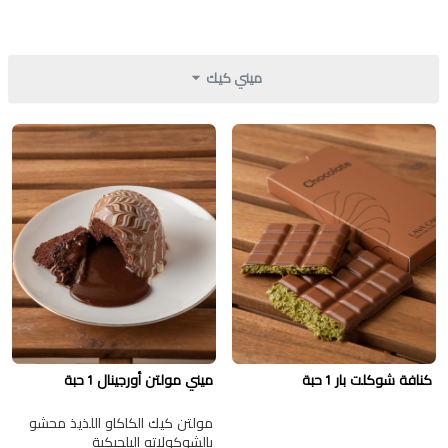
ميني كيك
كنافة شوكلت بار 1 حبة
ميني مولتن أورجينال 1 حبة
مولتن كيك الكاكاو اللذيذ محشو
بالشوكولاته البلجيكية