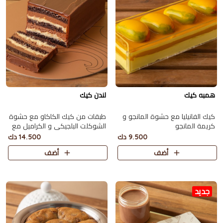
همبه كيك
لندن كيك
كيك الفانيليا مع حشوة المانجو و
طبقات من كيك الكاكاو مع حشوة
كريمة المانجو
الشوكلت البلجيكي و الكراميل مع
صوص الكاكاو تكفي 10 اشخاص
9.500 دك
14.500 دك
تقريبا
أضف
أضف
جديد