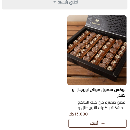
اطباق رئيسية
بوكس سمول مولتن اوريجنال و
كيندر
قطع صغيرة من كيك الكاكاو
المشكلة بنكهات الأوريجنال و
الكيندر 42 حبة
13.000 دك
أضف