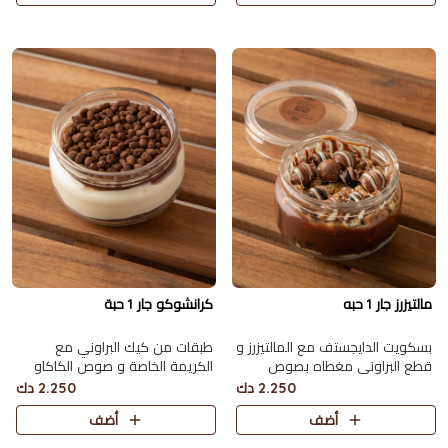
مالتيزرز جار 1 حبه
كرانشوكو جار 1 حبة
بسكويت الدايجستف مع المالتيزرز و
طبقات من كيك البراوني مع
قطع البراوني مغطاه بصوص
الكريمة الخاصة و صوص الكاكاو
الكاكاو و المكس بيري
البلجيكي اللذيذ مع سولتد كراميل
2.250 دك
2.250 دك
أضف
أضف