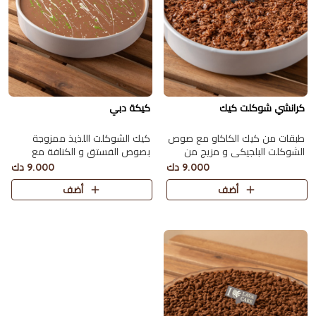
كرانشي شوكلت كيك
كيكة دبي
طبقات من كيك الكاكاو مع صوص
كيك الشوكلت اللذيذ ممزوجة
الشوكلت البلجيكي و مزيج من
بصوص الفستق و الكنافة مع
رقائق الفيوتين و الخلطة الخاصة
الطحينة و صوص الشوكولاته
9.000 دك
9.000 دك
من لافا كيك تكفي 6 اشخاص
تكفي 6 اشخاص
أضف
أضف