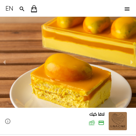
EN
لافا كيك