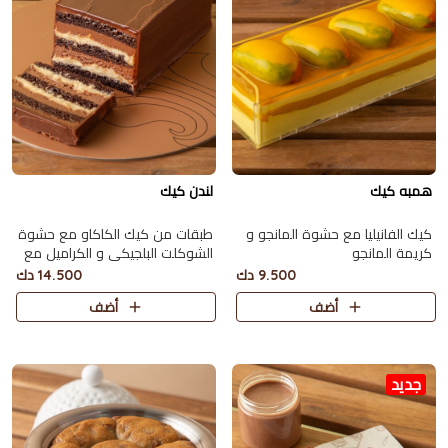
همبه كيك
لندن كيك
كيك الفانيليا مع حشوة المانجو و
طبقات من كيك الكاكاو مع حشوة
كريمة المانجو
الشوكلت البلجيكي و الكراميل مع
صوص الكاكاو تكفي 10 اشخاص
9.500 دك
14.500 دك
تقريبا
أضف
أضف
جديد