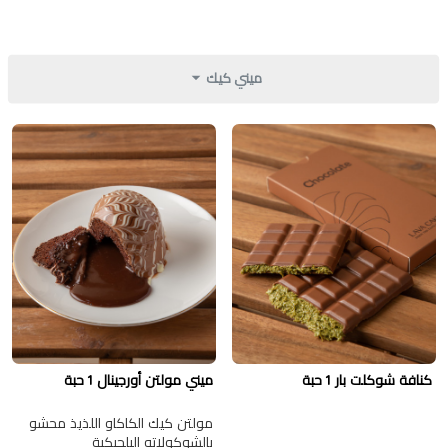
ميني كيك
كنافة شوكلت بار 1 حبة
ميني مولتن أورجينال 1 حبة
مولتن كيك الكاكاو اللذيذ محشو
بالشوكولاته البلجيكية