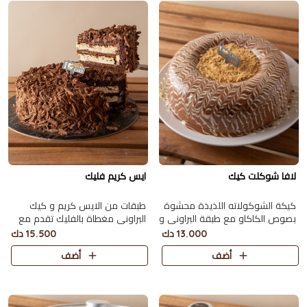
لافا شوكلت كيك
ايس كريم فليك
كيكة الشوكولاته اللذيذة محشوة
طبقات من الايس كريم و كيك
بصوص الكاكاو مع طبقة البراوني و
البراوني مغطاة بالفليك تقدم مع
بسكويت الدايجستف تكفي 9
جار كاكاو تكفي 8 اشخاص.
13.000 دك
15.500 دك
اشخاص
أضف
أضف