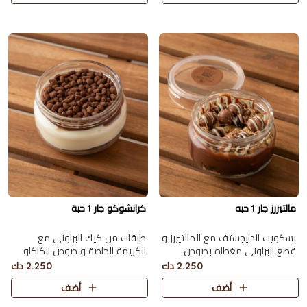
مالتيزرز جار 1 حبه
كرانشوكو جار 1 حبة
بسكويت الدايجستف مع المالتيزرز و
طبقات من كيك البراوني مع
قطع البراوني مغطاه بصوص
الكريمة الخاصة و صوص الكاكاو
الكاكاو و المكس بيري
البلجيكي اللذيذ مع سولتد كراميل
2.250 دك
2.250 دك
أضف
أضف