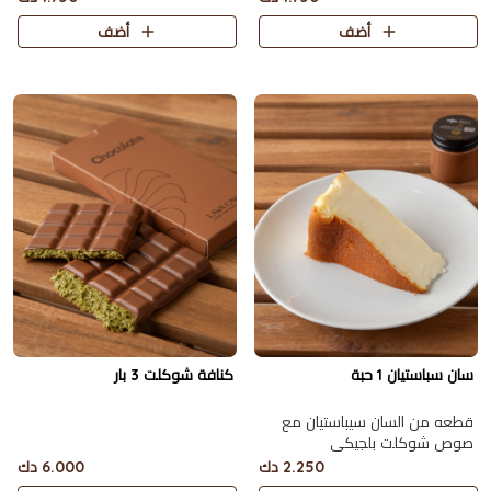
أضف
أضف
سان سباستيان 1 حبة
كنافة شوكلت 3 بار
قطعه من السان سيباستيان مع
صوص شوكلت بلجيكي
2.250 دك
6.000 دك