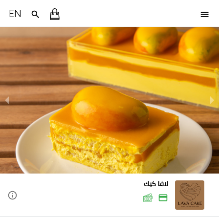
EN
لافا كيك