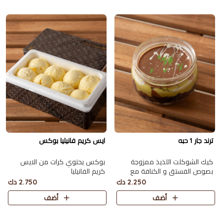
ترند جار 1 حبه
ايس كريم فانيليا بوكس
كيك الشوكلت اللذيذ ممزوجة
بوكس يحتوي كرات من الايس
بصوص الفستق و الكنافة مع
كريم الفانيليا
الطحينة و صوص الشوكولاته
2.250 دك
2.750 دك
أضف
أضف