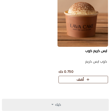
ايس كريم كوب
كوب ايس كريم
0.750 دك
أضف
كيك