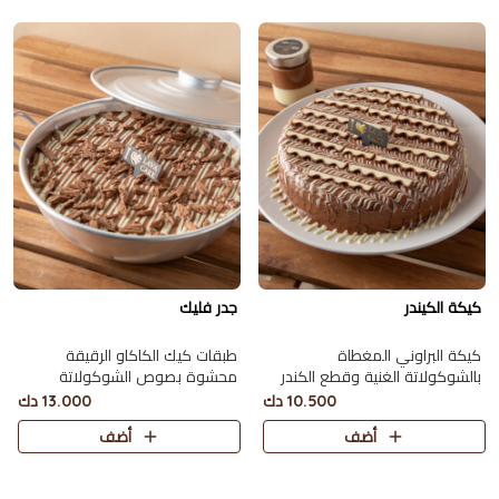
كيكة الكيندر
جدر فليك
كيكة البراوني المغطاة
طبقات كيك الكاكاو الرقيقة
بالشوكولاتة الغنية وقطع الكندر
محشوة بصوص الشوكولاتة
تقدّم مع عبوة من الشوكلت ميلك
ومغطاة بقطع الفليك يكفي 10
10.500 دك
13.000 دك
ووايت تكفي 8 أشخاص.
أشخاص.
أضف
أضف