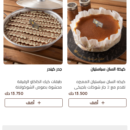
كيكة السان سباستيان
جدر كيندر
كيكه السان سباستيان المميزه
طبقات كيك الكاكاو الرقيقة
تقدم مع 2 جار شوكلت بلجيكي
محشوة بصوص الشوكولاتة
تكفي 10 اشخاص.
والكيندر ومغطاة بحبات الكيندر
13.500 دك
13.750 دك
يكفي 10 أشخاص.
أضف
أضف