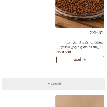
كرانشوكو
طبقات من كيك البراوني مع
الكريمة الخاصة و صوص الكاكاو
البلجيكي اللذيذ مع سولتد كراميل
11.500 دك
أضف
اضافات