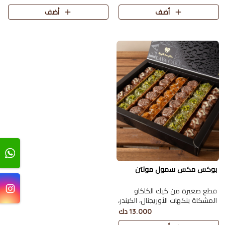
الغنية.
أضف
أضف
بوكس مكس سمول مولتن
قطع صغيرة من كيك الكاكاو
المشكلة بنكهات الأوريجنال، الكيندر،
البستاشيو، واللوتس 42 حبة.
13.000 دك