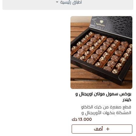
اطباق رئيسية
بوكس سمول مولتن اوريجنال و
كيندر
قطع صغيرة من كيك الكاكاو
المشكلة بنكهات الأوريجنال و
الكيندر 42 حبة
13.000 دك
أضف