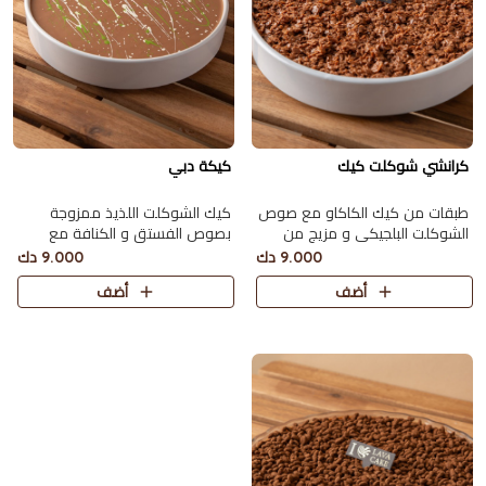
كرانشي شوكلت كيك
كيكة دبي
طبقات من كيك الكاكاو مع صوص
كيك الشوكلت اللذيذ ممزوجة
الشوكلت البلجيكي و مزيج من
بصوص الفستق و الكنافة مع
رقائق الفيوتين و الخلطة الخاصة
الطحينة و صوص الشوكولاته
9.000 دك
9.000 دك
من لافا كيك تكفي 6 اشخاص
تكفي 6 اشخاص
أضف
أضف