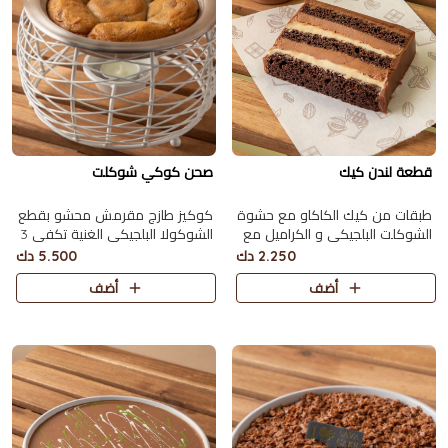
قطعة لندن كيك
صحن كوكي شوكلت
طبقات من كيك الكاكاو مع حشوة
كوكيز طازج مقرمش محشو بقطع
الشوكلت البلجيكي و الكراميل مع
الشوكولا البلجيكي الغنية تكفي 3
صوص الكاكاو
اشخاص
2.250 دك
5.500 دك
أضف
أضف