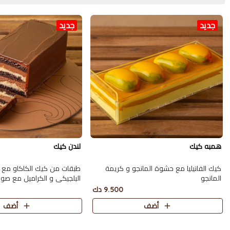
جديد
جديد
همبه كيك
لندن كيك
كيك الفانيليا مع حشوة المانجو و كريمة
طبقات من كيك الكاكاو مع
المانجو
البلجيكي و الكراميل مع صو
تكفي 10 اشخاص تقريبا
9.500 دك
أضف
أضف