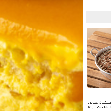
قة محشوة بصوص
الشوكولاتة ومغطاة بقطع الفليك يكفي 10