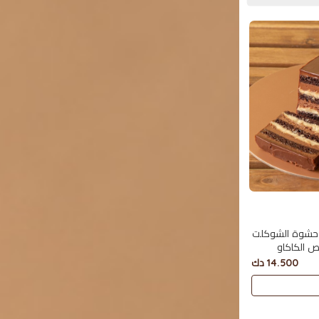
 حشوة الشوكلت
ص الكاكاو
14.500 دك