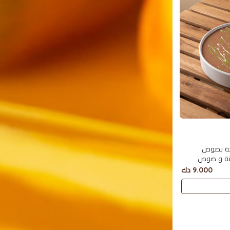
جة بصوص
ينة و صوص
9.000 دك