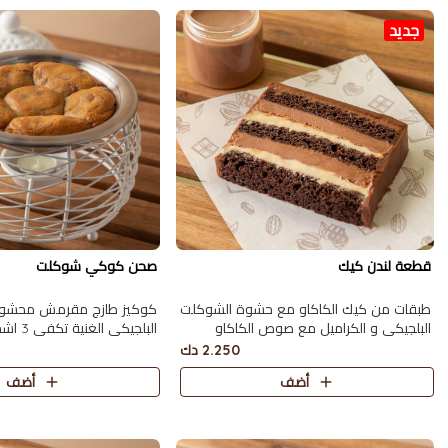
جديد
قطعة لندن كيك
صحن كوكي شوكلت
طبقات من كيك الكاكاو مع حشوة الشوكلت
كوكيز طازج مقرمش محشو 
البلجيكي و الكراميل مع صوص الكاكاو
البلجيكي الغنية تكفي 3 اشخاص
2.250 دك
أضف
أضف