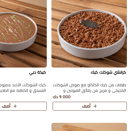
كرانشي شوكلت كيك
كيكة دبي
طبقات من كيك الكاكاو مع صوص الشوكلت
كيك الشوكلت اللذيذ ممزو
البلجيكي و مزيج من رقائق الفيوتين و
الفستق و الكنافة مع الطح
الخلطة الخاصة من لافا كيك تكفي 6 اشخاص
الشوكولاته تكفي 6 اشخاص
9.000 دك
أضف
أضف