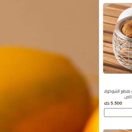
بقطع الشوكولا
5.500 دك