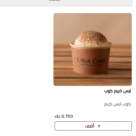
ايس كريم كوب
كوب ايس كريم
0.750 دك
أضف