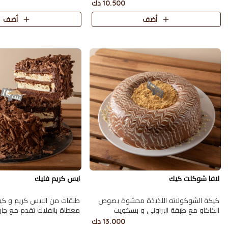
ميلك ووايت تكفي 8 أشخاص.
أشخاص.
10.500 دك
أضف
أضف
لافا شوكلت كيك
ايس كريم فليك
كيكة الشوكولاته اللذيذة محشوة بصوص
طبقات من الايس كريم و كيك
الكاكاو مع طبقة البراوني و بسكويت
الدايجستف تكفي 9 اشخاص
اشخاص.
13.000 دك