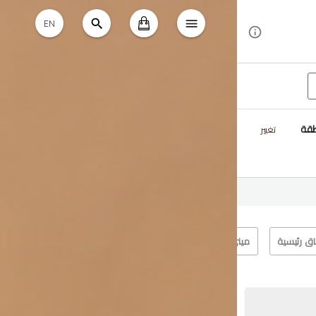
EN
طقة
تغيير
اق رئيسية
ميني كيك
جربتك