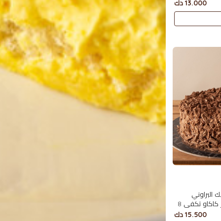
13.000 دك
 البراوني
مغطاة بالفليك تقدم مع جار كاكاو تكفي 8
15.500 دك