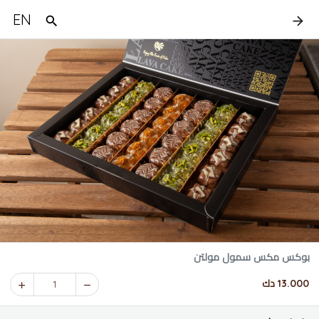
EN
بوكس مكس سمول مولتن
13.000 دك
1