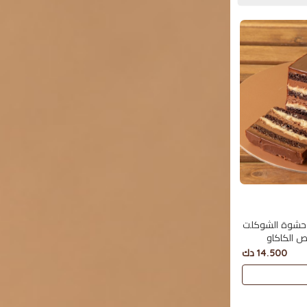
 حشوة الشوكلت
ص الكاكاو
14.500 دك