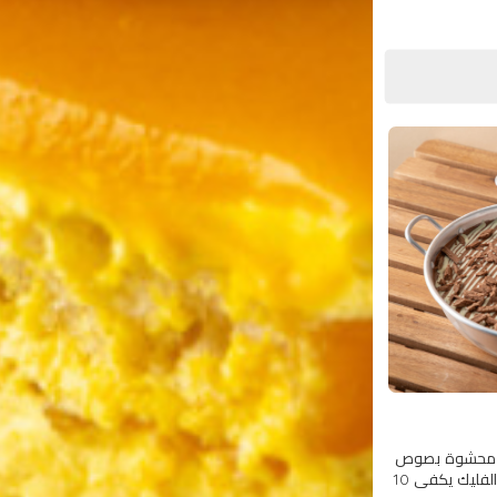
قة محشوة بصوص
الشوكولاتة ومغطاة بقطع الفليك يكفي 10