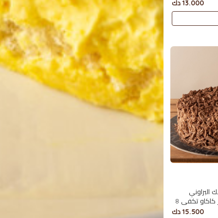
13.000 دك
 البراوني
مغطاة بالفليك تقدم مع جار كاكاو تكفي 8
15.500 دك