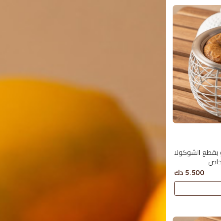
بقطع الشوكولا
5.500 دك