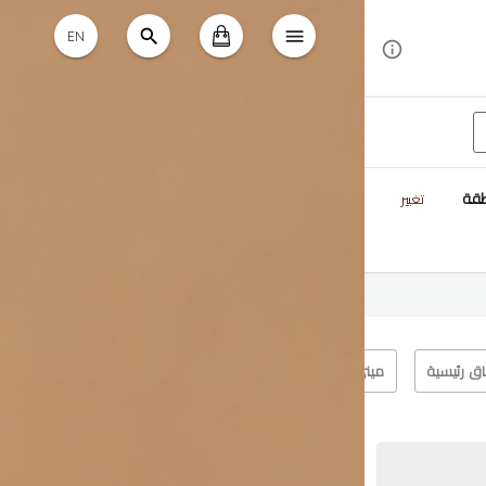
EN
طقة
تغيير
اق رئيسية
ميني كيك
جربتك