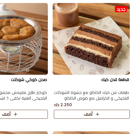
جديد
قطعة لندن كيك
صحن كوكي شوكلت
طبقات من كيك الكاكاو مع حشوة الشوكلت
كوكيز طازج مقرمش محشو 
البلجيكي و الكراميل مع صوص الكاكاو
البلجيكي الغنية تكفي 3 اشخاص
2.250 دك
أضف
أضف