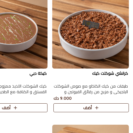
كرانشي شوكلت كيك
كيكة دبي
طبقات من كيك الكاكاو مع صوص الشوكلت
كيك الشوكلت اللذيذ ممزو
البلجيكي و مزيج من رقائق الفيوتين و
الفستق و الكنافة مع الطح
الخلطة الخاصة من لافا كيك تكفي 6 اشخاص
الشوكولاته تكفي 6 اشخاص
9.000 دك
أضف
أضف