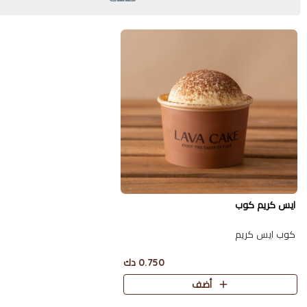
ايس كريم كوب
كوب ايس كريم
0.750 دك
أضف