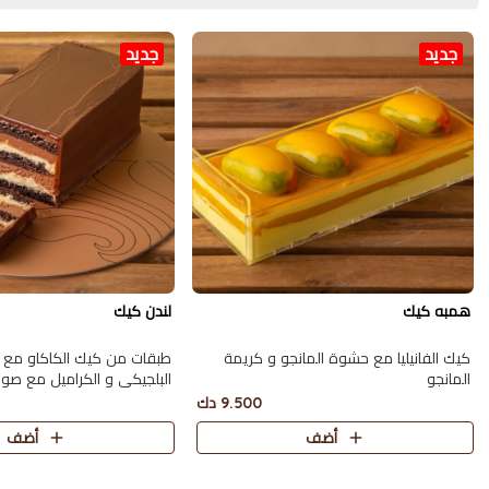
جديد
جديد
همبه كيك
لندن كيك
كيك الفانيليا مع حشوة المانجو و كريمة
طبقات من كيك الكاكاو مع
المانجو
البلجيكي و الكراميل مع صو
تكفي 10 اشخاص تقريبا
9.500 دك
أضف
أضف