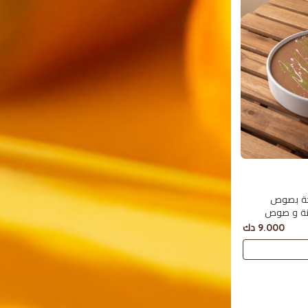
جة بصوص
ينة و صوص
9.000 دك