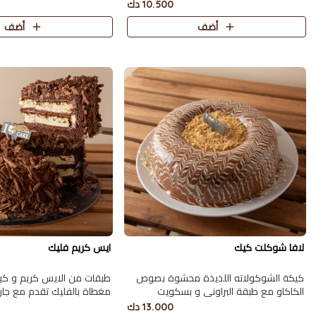
ميلك ووايت تكفي 8 أشخاص.
أشخاص.
10.500 دك
أضف
أضف
لافا شوكلت كيك
ايس كريم فليك
كيكة الشوكولاته اللذيذة محشوة بصوص
طبقات من الايس كريم و كيك
الكاكاو مع طبقة البراوني و بسكويت
الدايجستف تكفي 9 اشخاص
اشخاص.
13.000 دك