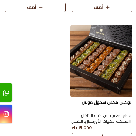
الغنية.
أضف
أضف
بوكس مكس سمول مولتن
قطع صغيرة من كيك الكاكاو
المشكلة بنكهات الأوريجنال، الكيندر،
البستاشيو، واللوتس 42 حبة.
13.000 دك