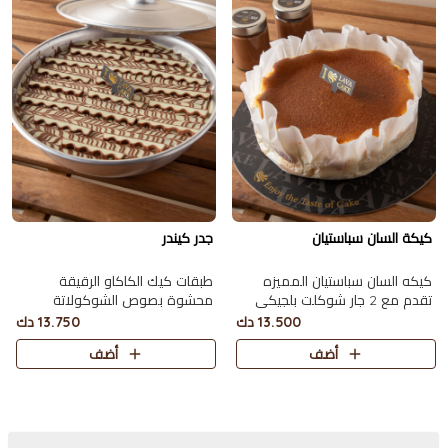
كيكة السان سباستيان
جدر كيندر
كيكه السان سباستيان المميزه
طبقات كيك الكاكاو الرقيقة
تقدم مع 2 جار شوكلت بلجيكي
محشوة بصوص الشوكولاتة
تكفي 10 اشخاص.
والكيندر ومغطاة بحبات الكيندر
13.500 دك
13.750 دك
يكفي 10 أشخاص.
أضف
أضف