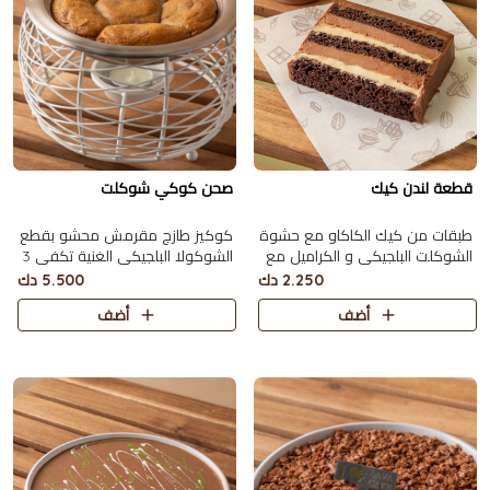
قطعة لندن كيك
صحن كوكي شوكلت
طبقات من كيك الكاكاو مع حشوة
كوكيز طازج مقرمش محشو بقطع
الشوكلت البلجيكي و الكراميل مع
الشوكولا البلجيكي الغنية تكفي 3
صوص الكاكاو
اشخاص
2.250 دك
5.500 دك
أضف
أضف