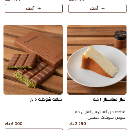
أضف
أضف
سان سباستيان 1 حبة
كنافة شوكلت 3 بار
قطعه من السان سيباستيان مع
صوص شوكلت بلجيكي
2.250 دك
6.000 دك