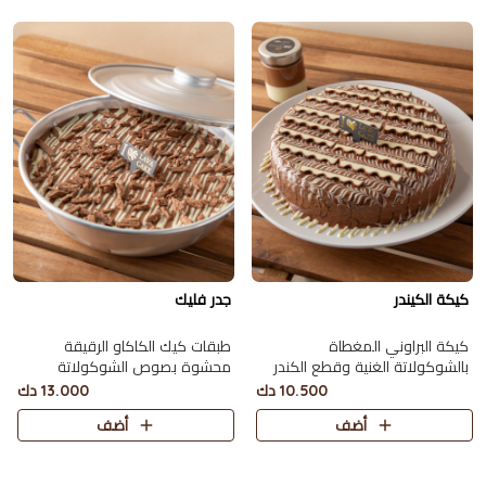
كيكة الكيندر
جدر فليك
كيكة البراوني المغطاة
طبقات كيك الكاكاو الرقيقة
بالشوكولاتة الغنية وقطع الكندر
محشوة بصوص الشوكولاتة
تقدّم مع عبوة من الشوكلت ميلك
ومغطاة بقطع الفليك يكفي 10
10.500 دك
13.000 دك
ووايت تكفي 8 أشخاص.
أشخاص.
أضف
أضف