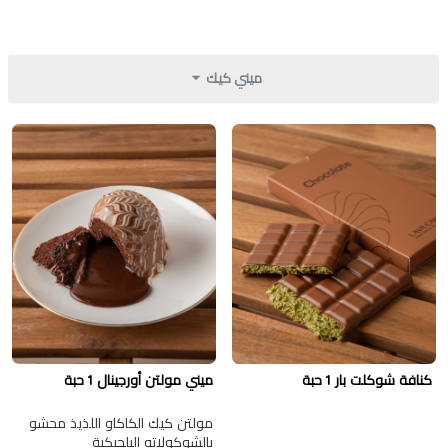
ميني كيك
كنافة شوكلت بار 1 حبة
ميني مولتن أورجينال 1 حبة
مولتن كيك الكاكاو اللذيذ محشو
بالشوكولاته البلجيكية