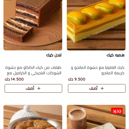
همبه كيك
لندن كيك
كيك الفانيليا مع حشوة المانجو و
طبقات من كيك الكاكاو مع حشوة
كريمة المانجو
الشوكلت البلجيكي و الكراميل مع
صوص الكاكاو تكفي 10 اشخاص
9.500 دك
14.500 دك
تقريبا
أضف
أضف
جديد