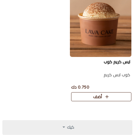
ايس كريم كوب
كوب ايس كريم
0.750 دك
أضف
كيك