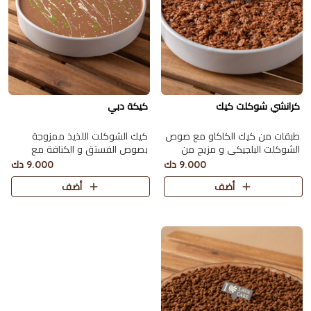
كرانشي شوكلت كيك
كيكة دبي
طبقات من كيك الكاكاو مع صوص
كيك الشوكلت اللذيذ ممزوجة
الشوكلت البلجيكي و مزيج من
بصوص الفستق و الكنافة مع
رقائق الفيوتين و الخلطة الخاصة
الطحينة و صوص الشوكولاته
9.000 دك
9.000 دك
من لافا كيك تكفي 6 اشخاص
تكفي 6 اشخاص
أضف
أضف