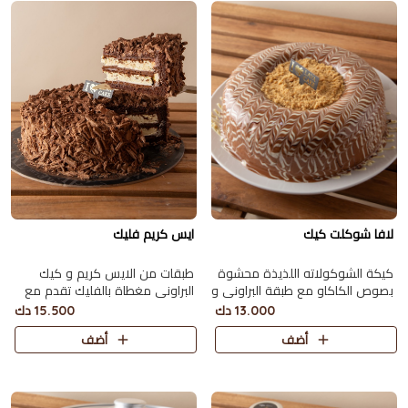
لافا شوكلت كيك
ايس كريم فليك
كيكة الشوكولاته اللذيذة محشوة
طبقات من الايس كريم و كيك
بصوص الكاكاو مع طبقة البراوني و
البراوني مغطاة بالفليك تقدم مع
بسكويت الدايجستف تكفي 9
جار كاكاو تكفي 8 اشخاص.
13.000 دك
15.500 دك
اشخاص
أضف
أضف