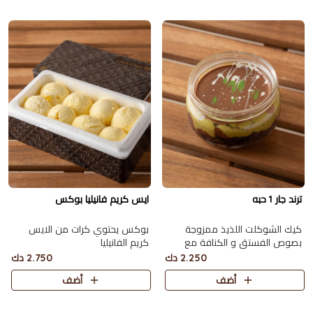
ترند جار 1 حبه
ايس كريم فانيليا بوكس
كيك الشوكلت اللذيذ ممزوجة
بوكس يحتوي كرات من الايس
بصوص الفستق و الكنافة مع
كريم الفانيليا
الطحينة و صوص الشوكولاته
2.250 دك
2.750 دك
أضف
أضف