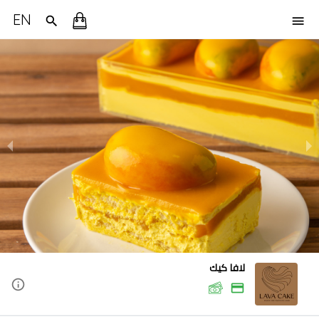
EN
لافا كيك