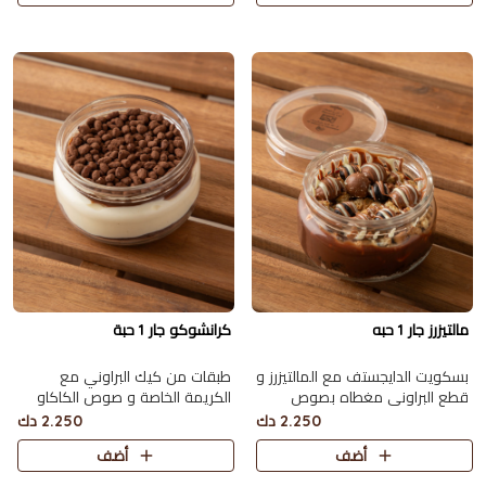
مالتيزرز جار 1 حبه
كرانشوكو جار 1 حبة
بسكويت الدايجستف مع المالتيزرز و
طبقات من كيك البراوني مع
قطع البراوني مغطاه بصوص
الكريمة الخاصة و صوص الكاكاو
الكاكاو و المكس بيري
البلجيكي اللذيذ مع سولتد كراميل
2.250 دك
2.250 دك
أضف
أضف