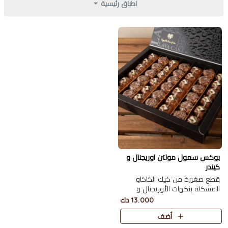
اطباق رئيسية
بوكس سمول مولتن اوريجنال و
كيندر
قطع صغيرة من كيك الكاكاو
المشكلة بنكهات الأوريجنال و
الكيندر 42 حبة
13.000 دك
أضف