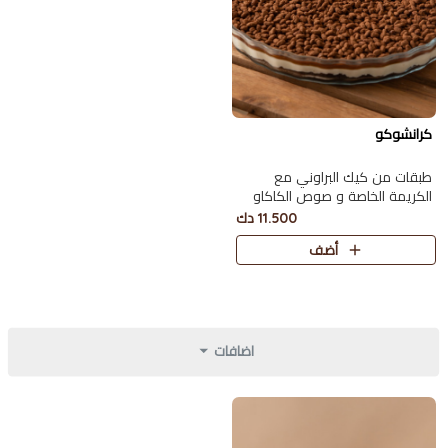
كرانشوكو
طبقات من كيك البراوني مع
الكريمة الخاصة و صوص الكاكاو
البلجيكي اللذيذ مع سولتد كراميل
11.500 دك
أضف
اضافات